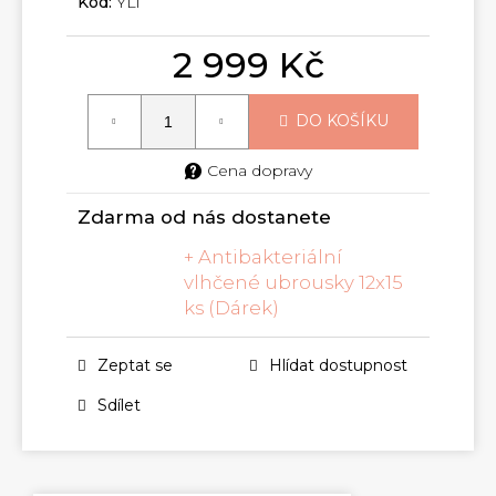
Kód:
YL1
2 999 Kč
Měrná
cena:
DO KOŠÍKU
Cena dopravy
Zdarma od nás dostanete
+ Antibakteriální
vlhčené ubrousky 12x15
ks (Dárek)
Zeptat se
Hlídat dostupnost
Sdílet