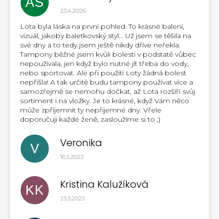
AS
Hodnocení obchodu je 5 z 5 hvězdiček.
23.4.2026
Lota byla láska na první pohled. To krásné balení,
vizuál, jakoby baletkovský styl... Už jsem se těšila na
své dny a to tedy jsem ještě nikdy dříve neřekla.
Tampony běžné jsem kvůli bolesti v podstatě vůbec
nepoužívala, jen když bylo nutné jít třeba do vody,
nebo sportovat. Ale při použití Loty žádná bolest
nepřišla! A tak určitě budu tampony používat více a
samozřejmě se nemohu dočkat, až Lota rozšíří svůj
sortiment i na vložky. Je to krásné, když Vám něco
může zpříjemnit ty nepřijemné dny. Vřele
doporučuji každé ženě, zasloužíme si to ;)
Veronika
V
Hodnocení obchodu je 5 z 5 hvězdiček.
16.5.2023
Kristina Kalužíková
KK
Hodnocení obchodu je 5 z 5 hvězdiček.
23.3.2023