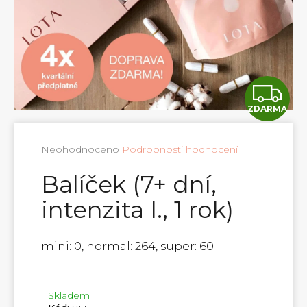
e
n
a
j
í
Z
t
ZDARMA
?
D
A
Průměrné
Neohodnoceno
Podrobnosti hodnocení
hodnocení
R
produktu
Balíček (7+ dní,
HLEDAT
je
M
0,0
intenzita I., 1 rok)
z
5
A
hvězdiček.
mini: 0, normal: 264, super: 60
Skladem