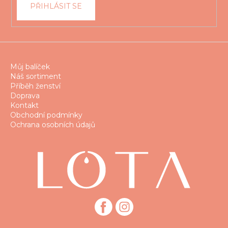
PŘIHLÁSIT SE
y
v
ý
p
i
s
Můj balíček
u
Náš sortiment
Příběh ženství
Doprava
Kontakt
Obchodní podmínky
Ochrana osobních údajů