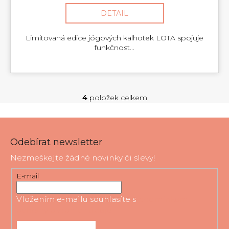
DETAIL
Limitovaná edice jógových kalhotek LOTA spojuje
funkčnost...
4
položek celkem
O
v
Z
l
á
á
Odebírat newsletter
d
p
Nezmeškejte žádné novinky či slevy!
a
a
c
t
E-mail
í
í
p
Vložením e-mailu souhlasíte s
podmínkami
r
ochrany osobních údajů
v
k