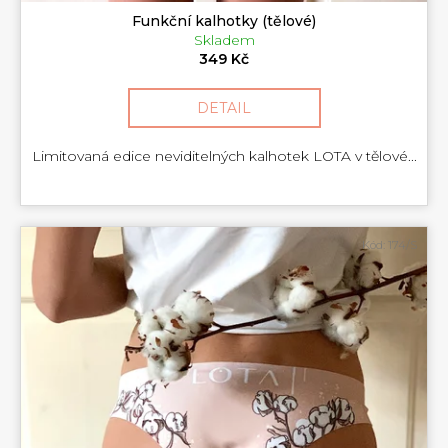
Funkční kalhotky (tělové)
Skladem
349 Kč
DETAIL
Limitovaná edice neviditelných kalhotek LOTA v tělové...
Kód:
174/S