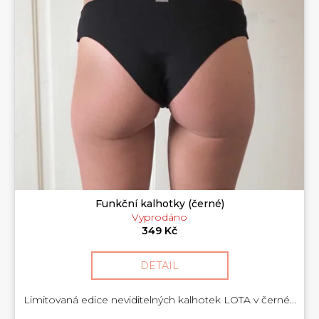
p
e
r
n
o
a
d
j
u
í
k
t
t
?
ů
HLEDAT
Funkční kalhotky (černé)
Vyprodáno
349 Kč
DETAIL
Limitovaná edice neviditelných kalhotek LOTA v černé...